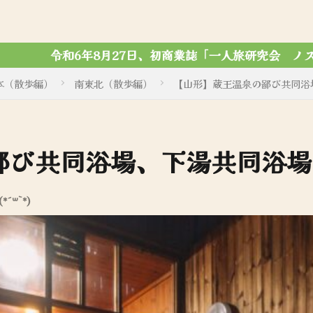
一人旅研究会 ノスタルジック写真集」がマール社から刊行さ
本（散歩編）
南東北（散歩編）
【山形】蔵王温泉の鄙び共同浴
鄙び共同浴場、下湯共同浴場
´꒳`*)