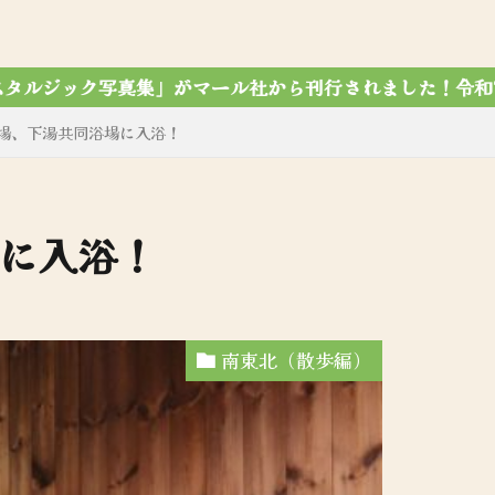
れました！令和7年12月7第4刷達成✨
場、下湯共同浴場に入浴！
に入浴！
南東北（散歩編）