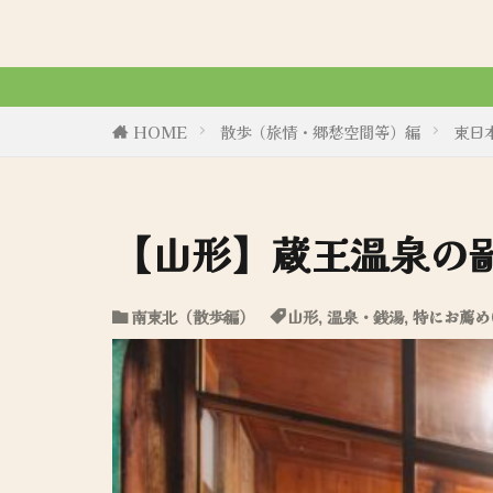
令和6年8月27日、初商業誌「
HOME
散歩（旅情・郷愁空間等）編
東日
【山形】蔵王温泉の
南東北（散歩編）
山形
,
温泉・銭湯
,
特にお薦め(*