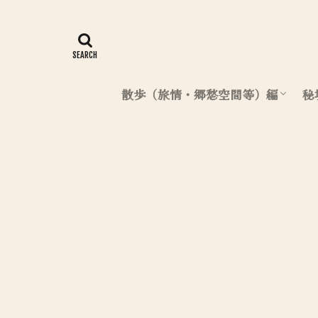
散歩（旅情・郷愁空間等）編
秘
北海道（散歩編）
東日本（散歩編）
西日本（散歩編）