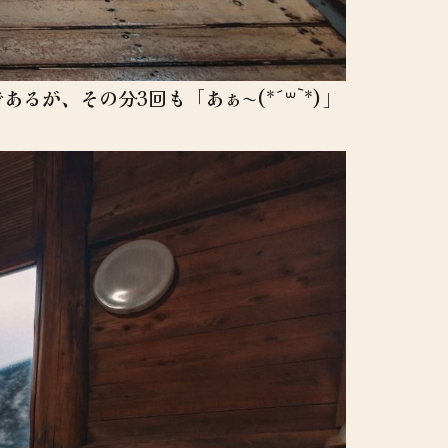
が、その分3回も「あぁ〜(*´꒳`*)」