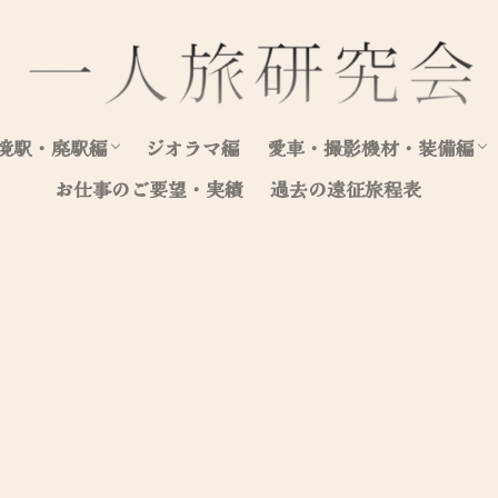
境駅・廃駅編
ジオラマ編
愛車・撮影機材・装備編
お仕事のご要望・実績
過去の遠征旅程表
北海道（駅編）
東日本（駅編）
西日本（駅編）
愛車写真集
愛車整備・装飾記録