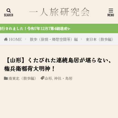
成✨
HOME
散歩（旅情・郷愁空間等）編
東日本（散歩編）
【山形】くたびれた連続鳥居が堪らない、
権兵衛稲荷大明神！
南東北（散歩編）
山形
,
神社・鳥居