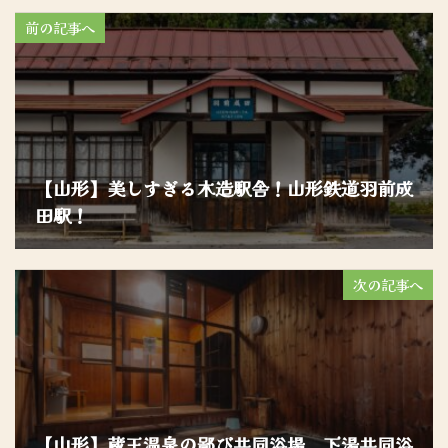
前の記事へ
【山形】美しすぎる木造駅舎！山形鉄道羽前成
田駅！
次の記事へ
【山形】蔵王温泉の鄙び共同浴場、下湯共同浴