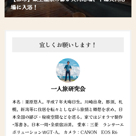
場に入浴！
宜しくお願いします！
一人旅研究会
本名：栗原悠人。平成７年大晦日生。川崎出身。那須、札
幌、新潟等に住居を転々としながら旅情と郷愁を求め、日
本全国の鄙び・秘境空間などを巡る。家ではジオラマ製作
•落書き。日本一周•全県宿泊済。 愛車：三菱 ランサーエ
ボリューションⅦGT-A。 カメラ：CANON EOS R6