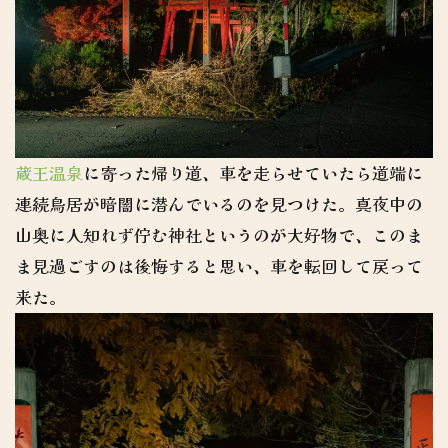
蔵王温泉
に寄った帰り道、車を走らせていたら道端に
連続鳥居が暗闇に潜んでいるのを見つけた。真夜中の
山奥に人知れず佇む神社というのが大好物で、このま
ま見過ごすのは後悔すると思い、車を転回して戻って
来た。