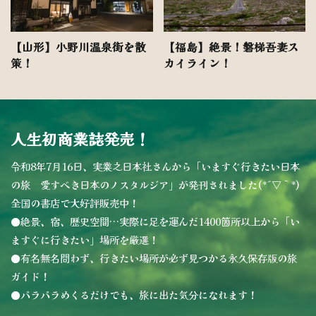
【山形】小野川温泉街を散
【福島】絶景！磐梯吾妻ス
策！
カイライン！
人生初商業誌発売！
令和8年7月16日、実業之日本社さんから「いますぐ行きたい日本
の旅 愛すべき日本のノスタルジア」が発刊されました(*´▽｀*)
全国の書店で大好評販売中！
●絶景、宿、歴史空間…実際に足を運んだ1400箇所以上から「い
ますぐに行きたい」場所を厳選！
●有名無名問わず、行きたい場所が必ず見つかる永久保存版の旅
ガイド！
●パラパラめくるだけでも、旅に出た気分になれます！