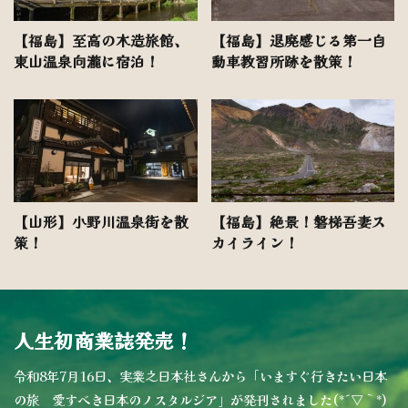
【福島】至高の木造旅館、
【福島】退廃感じる第一自
東山温泉向瀧に宿泊！
動車教習所跡を散策！
【山形】小野川温泉街を散
【福島】絶景！磐梯吾妻ス
策！
カイライン！
人生初商業誌発売！
令和8年7月16日、実業之日本社さんから「いますぐ行きたい日本
の旅 愛すべき日本のノスタルジア」が発刊されました(*´▽｀*)