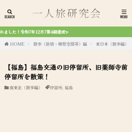
令和
HOME
散歩（旅情・郷愁空間等）編
東日本（散歩編）
【福島】福島交通の旧停留所、旧薬師寺前
停留所を散策！
南東北（散歩編）
停留所
,
福島