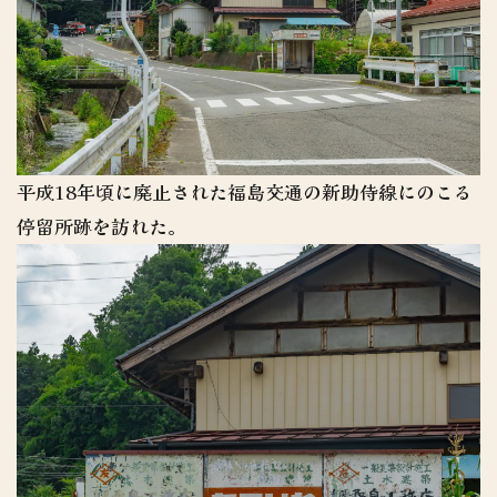
平成18年頃に廃止された福島交通の新助侍線にのこる
停留所跡を訪れた。