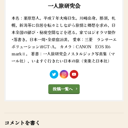
一人旅研究会
本名：栗原悠人。平成７年大晦日生。川崎出身。那須、札
幌、新潟等に住居を転々としながら旅情と郷愁を求め、日
本全国の鄙び・秘境空間などを巡る。家ではジオラマ製作
•落書き。日本一周•全県宿泊済。 愛車：三菱 ランサーエ
ボリューションⅦGT-A。 カメラ：CANON EOS R6
markⅡ。 著書：一人旅研究会ノスタルジック写真集（マ
ール社）、いますぐ行きたい日本の旅（実業之日本社）
投稿一覧へ
コメントを書く