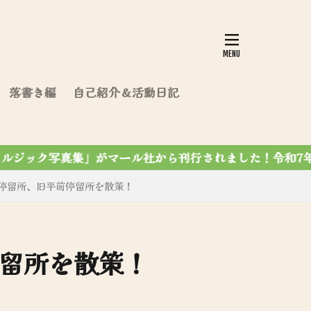
落書き編
自己紹介＆活動日記
れました！令和7年12月7第4刷達成✨
停留所、旧平前停留所を散策！
留所を散策！