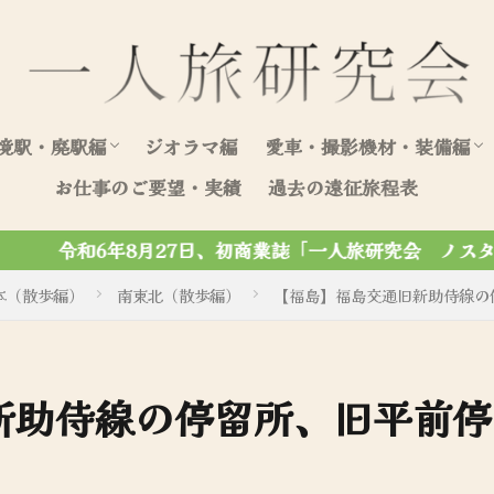
境駅・廃駅編
ジオラマ編
愛車・撮影機材・装備編
お仕事のご要望・実績
過去の遠征旅程表
北海道（駅編）
東日本（駅編）
西日本（駅編）
愛車写真集
愛車整備・装飾記録
一人旅研究会 ノスタルジック写真集」がマール社から刊行さ
本（散歩編）
南東北（散歩編）
【福島】福島交通旧新助侍線の
新助侍線の停留所、旧平前停