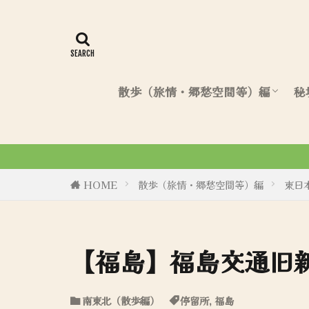
散歩（旅情・郷愁空間等）編
秘
北海道（散歩編）
東日本（散歩編）
西日本（散歩編）
令和6年8月27日、初商業誌「
HOME
散歩（旅情・郷愁空間等）編
東日
【福島】福島交通旧
南東北（散歩編）
停留所
,
福島