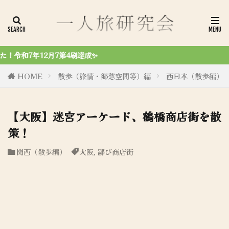
令和6年
HOME
散歩（旅情・郷愁空間等）編
西日本（散歩編）
【大阪】迷宮アーケード、鶴橋商店街を散
策！
関西（散歩編）
大阪
,
鄙び商店街