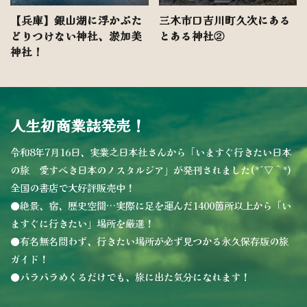
【兵庫】銀山湖に浮かぶた
三木市口吉川町久次にある
どりつけない神社、淤加美
とある神社②
神社！
人生初商業誌発売！
令和8年7月16日、実業之日本社さんから「いますぐ行きたい日本
の旅 愛すべき日本のノスタルジア」が発刊されました(*´▽｀*)
全国の書店で大好評販売中！
●絶景、宿、歴史空間…実際に足を運んだ1400箇所以上から「い
ますぐに行きたい」場所を厳選！
●有名無名問わず、行きたい場所が必ず見つかる永久保存版の旅
ガイド！
●パラパラめくるだけでも、旅に出た気分になれます！