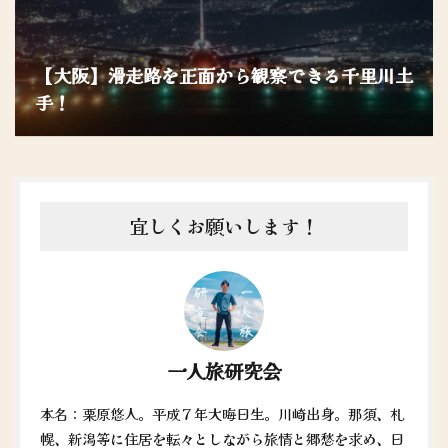
【大阪】滑走路を正面から観察できる千里川土
手！
宜しくお願いします！
一人旅研究会
本名：栗原悠人。平成７年大晦日生。川崎出身。那須、札
幌、新潟等に住居を転々としながら旅情と郷愁を求め、日