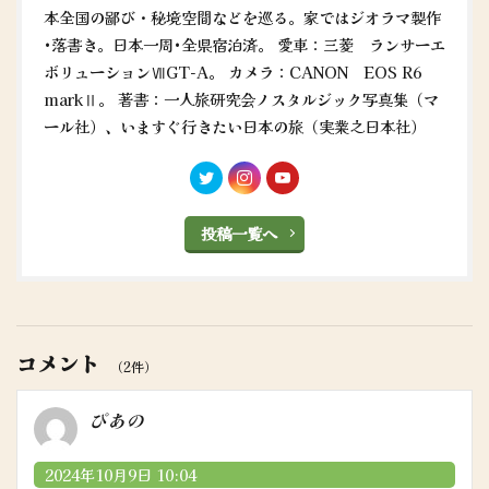
本全国の鄙び・秘境空間などを巡る。家ではジオラマ製作
•落書き。日本一周•全県宿泊済。 愛車：三菱 ランサーエ
ボリューションⅦGT-A。 カメラ：CANON EOS R6
markⅡ。 著書：一人旅研究会ノスタルジック写真集（マ
ール社）、いますぐ行きたい日本の旅（実業之日本社）
投稿一覧へ
コメント
（2件）
ぴあの
2024年10月9日 10:04