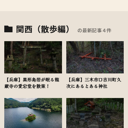
関西（散歩編）
の最新記事４件
【兵庫】異形鳥居が眠る龍
【兵庫】三木市口吉川町久
蔵寺の愛宕堂を散策！
次にあるとある神社