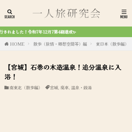
✨
HOME
散歩（旅情・郷愁空間等）編
東日本（散歩編）
【宮城】石巻の木造温泉！追分温泉に入
浴！
南東北（散歩編）
宮城
,
廃車
,
温泉・銭湯