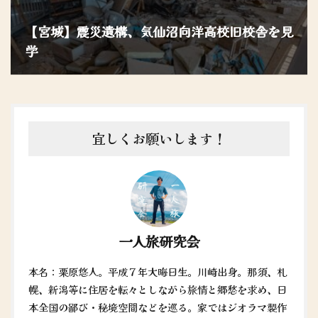
【宮城】震災遺構、気仙沼向洋高校旧校舎を見
学
宜しくお願いします！
一人旅研究会
本名：栗原悠人。平成７年大晦日生。川崎出身。那須、札
幌、新潟等に住居を転々としながら旅情と郷愁を求め、日
本全国の鄙び・秘境空間などを巡る。家ではジオラマ製作