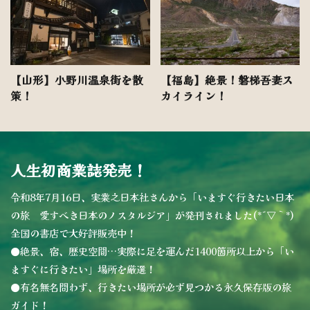
【山形】小野川温泉街を散
【福島】絶景！磐梯吾妻ス
策！
カイライン！
人生初商業誌発売！
令和8年7月16日、実業之日本社さんから「いますぐ行きたい日本
の旅 愛すべき日本のノスタルジア」が発刊されました(*´▽｀*)
全国の書店で大好評販売中！
●絶景、宿、歴史空間…実際に足を運んだ1400箇所以上から「い
ますぐに行きたい」場所を厳選！
●有名無名問わず、行きたい場所が必ず見つかる永久保存版の旅
ガイド！