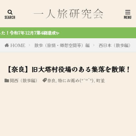
令和6年8月27日、初商業誌「
HOME
散歩（旅情・郷愁空間等）編
西日本（散歩編）
【奈良】旧大塔村役場のある集落を散策！
関西（散歩編）
奈良
,
特にお薦め(*´꒳`*)
,
町並