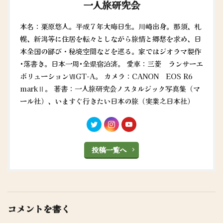
一人旅研究会
本名：栗原悠人。平成７年大晦日生。川崎出身。那須、札
幌、新潟等に住居を転々としながら旅情と郷愁を求め、日
本全国の鄙び・秘境空間などを巡る。家ではジオラマ製作
•落書き。日本一周•全県宿泊済。 愛車：三菱 ランサーエ
ボリューションⅦGT-A。 カメラ：CANON EOS R6
markⅡ。 著書：一人旅研究会ノスタルジック写真集（マ
ール社）、いますぐ行きたい日本の旅（実業之日本社）
投稿一覧へ
コメントを書く