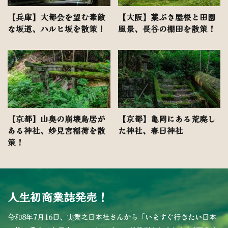
【兵庫】大都会を望む素敵
【大阪】藁ぶき屋根と田園
な坂道、ハルヒ坂を散策！
風景、長谷の棚田を散策！
【京都】山奥の崩壊鳥居が
【京都】亀岡にある荒廃し
ある神社、妙見宮稲荷を散
た神社、春日神社
策！
人生初商業誌発売！
令和8年7月16日、実業之日本社さんから「いますぐ行きたい日本