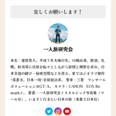
宜しくお願いします！
一人旅研究会
本名：栗原悠人。平成７年大晦日生。川崎出身。那須、札
幌、新潟等に住居を転々としながら旅情と郷愁を求め、日
本全国の鄙び・秘境空間などを巡る。家ではジオラマ製作
•落書き。日本一周•全県宿泊済。 愛車：三菱 ランサーエ
ボリューションⅦGT-A。 カメラ：CANON EOS R6
markⅡ。 著書：一人旅研究会ノスタルジック写真集（マ
ール社）、いますぐ行きたい日本の旅（実業之日本社）