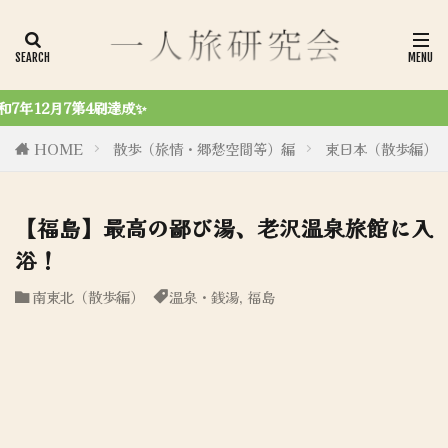
令和6年8月27日、初商業誌
HOME
散歩（旅情・郷愁空間等）編
東日本（散歩編）
【福島】最高の鄙び湯、老沢温泉旅館に入
浴！
南東北（散歩編）
温泉・銭湯
,
福島