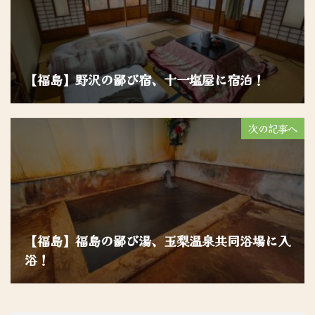
【福島】野沢の鄙び宿、十一塩屋に宿泊！
次の記事へ
【福島】福島の鄙び湯、玉梨温泉共同浴場に入
浴！