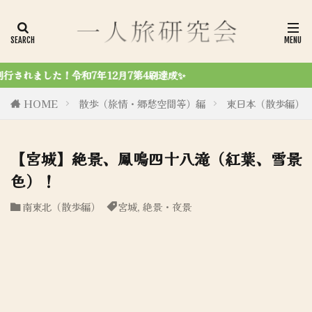
成✨
HOME
散歩（旅情・郷愁空間等）編
東日本（散歩編）
【宮城】絶景、鳳鳴四十八滝（紅葉、雪景
色）！
南東北（散歩編）
宮城
,
絶景・夜景