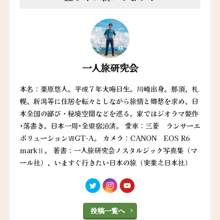
一人旅研究会
本名：栗原悠人。平成７年大晦日生。川崎出身。那須、札
幌、新潟等に住居を転々としながら旅情と郷愁を求め、日
本全国の鄙び・秘境空間などを巡る。家ではジオラマ製作
•落書き。日本一周•全県宿泊済。 愛車：三菱 ランサーエ
ボリューションⅦGT-A。 カメラ：CANON EOS R6
markⅡ。 著書：一人旅研究会ノスタルジック写真集（マ
ール社）、いますぐ行きたい日本の旅（実業之日本社）
投稿一覧へ