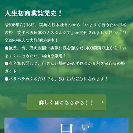
人生初商業誌発売！
令和8年7月16日、実業之日本社さんから「いますぐ行きたい日本
の旅 愛すべき日本のノスタルジア」が発刊されました(*´▽｀*)
全国の書店で大好評販売中！
●絶景、宿、歴史空間…実際に足を運んだ1400箇所以上から「い
ますぐに行きたい」場所を厳選！
●有名無名問わず、行きたい場所が必ず見つかる永久保存版の旅
ガイド！
●パラパラめくるだけでも、旅に出た気分になれます！
詳しくはこちらから！！