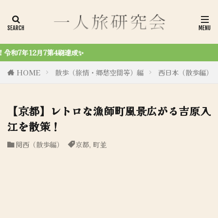
令和6年8月27日、初商業
HOME
散歩（旅情・郷愁空間等）編
西日本（散歩編）
【京都】レトロな漁師町風景広がる吉原入
江を散策！
関西（散歩編）
京都
,
町並