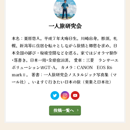
一人旅研究会
本名：栗原悠人。平成７年大晦日生。川崎出身。那須、札
幌、新潟等に住居を転々としながら旅情と郷愁を求め、日
本全国の鄙び・秘境空間などを巡る。家ではジオラマ製作
•落書き。日本一周•全県宿泊済。 愛車：三菱 ランサーエ
ボリューションⅦGT-A。 カメラ：CANON EOS R6
markⅡ。 著書：一人旅研究会ノスタルジック写真集（マ
ール社）、いますぐ行きたい日本の旅（実業之日本社）
投稿一覧へ