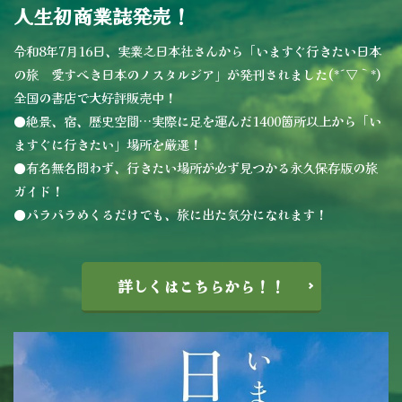
人生初商業誌発売！
令和8年7月16日、実業之日本社さんから「いますぐ行きたい日本
の旅 愛すべき日本のノスタルジア」が発刊されました(*´▽｀*)
全国の書店で大好評販売中！
●絶景、宿、歴史空間…実際に足を運んだ1400箇所以上から「い
ますぐに行きたい」場所を厳選！
●有名無名問わず、行きたい場所が必ず見つかる永久保存版の旅
ガイド！
●パラパラめくるだけでも、旅に出た気分になれます！
詳しくはこちらから！！