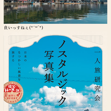
良いっすねぇ(*´꒳`*)