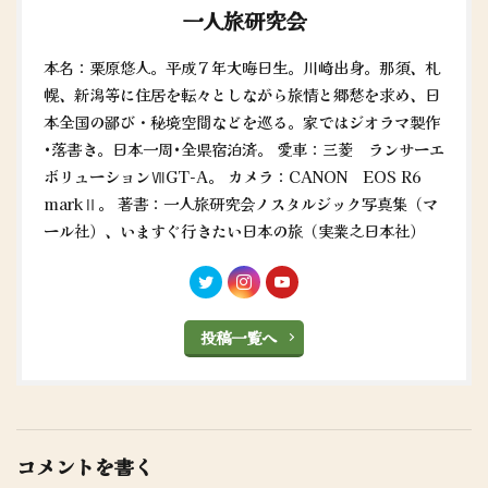
一人旅研究会
本名：栗原悠人。平成７年大晦日生。川崎出身。那須、札
幌、新潟等に住居を転々としながら旅情と郷愁を求め、日
本全国の鄙び・秘境空間などを巡る。家ではジオラマ製作
•落書き。日本一周•全県宿泊済。 愛車：三菱 ランサーエ
ボリューションⅦGT-A。 カメラ：CANON EOS R6
markⅡ。 著書：一人旅研究会ノスタルジック写真集（マ
ール社）、いますぐ行きたい日本の旅（実業之日本社）
投稿一覧へ
コメントを書く