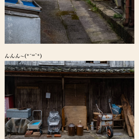
んんん〜(*´꒳`*)