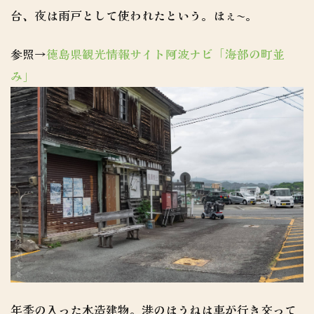
台、夜は雨戸として使われたという。ほぇ〜。
参照→
徳島県観光情報サイト阿波ナビ「海部の町並
み」
年季の入った木造建物。港のほうねは車が行き交って