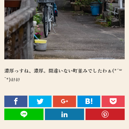
濃厚っすね、濃厚。間違いない町並みでしたわぁ(*´꒳
`*)ﾎｸﾎｸ