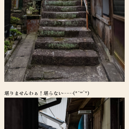
堪りませんわぁ！堪らない……(*´꒳`*)