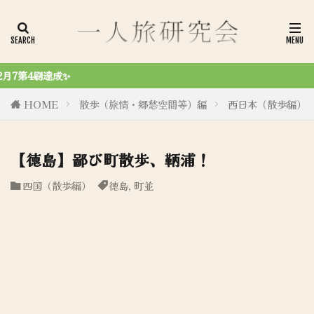
令和6年8月27日、初商業誌「一人旅研究会 ノ
HOME
散歩（旅情・郷愁空間等）編
西日本（散歩編）
【徳島】鄙び町散歩、鞆浦！
四国（散歩編）
徳島
,
町並