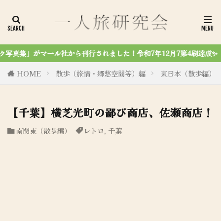
から刊行されました！令和7年12月7第4刷達成✨
HOME
散歩（旅情・郷愁空間等）編
東日本（散歩編）
【千葉】横芝光町の鄙び商店、佐瀬商店！
南関東（散歩編）
レトロ
,
千葉