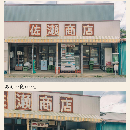
あぁ…良ぃ…。