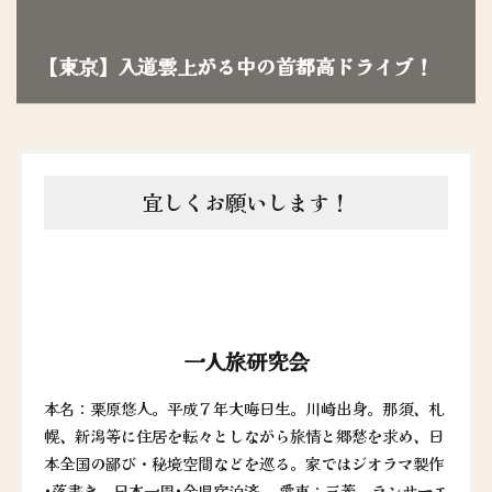
【東京】入道雲上がる中の首都高ドライブ！
宜しくお願いします！
一人旅研究会
本名：栗原悠人。平成７年大晦日生。川崎出身。那須、札
幌、新潟等に住居を転々としながら旅情と郷愁を求め、日
本全国の鄙び・秘境空間などを巡る。家ではジオラマ製作
•落書き。日本一周•全県宿泊済。 愛車：三菱 ランサーエ