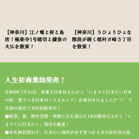
【神奈川】江ノ電と桜と鳥
【神奈川】うひょうひょな
居！極楽寺1号踏切と鎌倉の
階段が続く稲村ガ崎３丁目
大仏を散策！
を散策！
人生初商業誌発売！
令和8年7月16日、実業之日本社さんから「いますぐ行きたい日本
の旅 愛すべき日本のノスタルジア」が発刊されました(*´▽｀*)
全国の書店で大好評販売中！
●絶景、宿、歴史空間…実際に足を運んだ1400箇所以上から「い
ますぐに行きたい」場所を厳選！
●有名無名問わず、行きたい場所が必ず見つかる永久保存版の旅