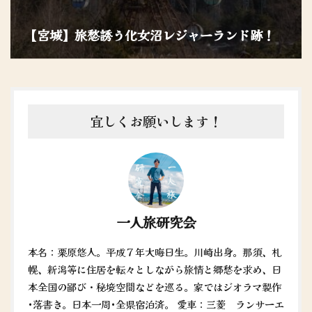
【宮城】旅愁誘う化女沼レジャーランド跡！
宜しくお願いします！
一人旅研究会
本名：栗原悠人。平成７年大晦日生。川崎出身。那須、札
幌、新潟等に住居を転々としながら旅情と郷愁を求め、日
本全国の鄙び・秘境空間などを巡る。家ではジオラマ製作
•落書き。日本一周•全県宿泊済。 愛車：三菱 ランサーエ