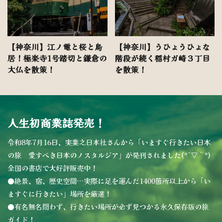
【神奈川】江ノ電と桜と鳥
【神奈川】うひょうひょな
居！極楽寺1号踏切と鎌倉の
階段が続く稲村ガ崎３丁目
大仏を散策！
を散策！
人生初商業誌発売！
令和8年7月16日、実業之日本社さんから「いますぐ行きたい日本
の旅 愛すべき日本のノスタルジア」が発刊されました(*´▽｀*)
全国の書店で大好評販売中！
●絶景、宿、歴史空間…実際に足を運んだ1400箇所以上から「い
ますぐに行きたい」場所を厳選！
●有名無名問わず、行きたい場所が必ず見つかる永久保存版の旅
ガイド！