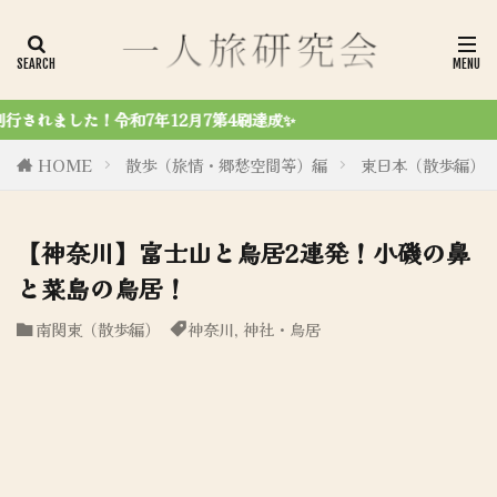
達成✨
HOME
散歩（旅情・郷愁空間等）編
東日本（散歩編）
【神奈川】富士山と鳥居2連発！小磯の鼻
と菜島の鳥居！
南関東（散歩編）
神奈川
,
神社・鳥居