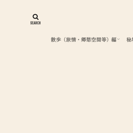
散歩（旅情・郷愁空間等）編
秘
北海道（散歩編）
東日本（散歩編）
西日本（散歩編）