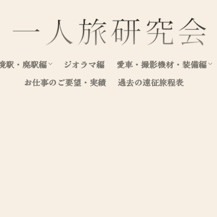
境駅・廃駅編
ジオラマ編
愛車・撮影機材・装備編
お仕事のご要望・実績
過去の遠征旅程表
北海道（駅編）
東日本（駅編）
西日本（駅編）
愛車写真集
愛車整備・装飾記録