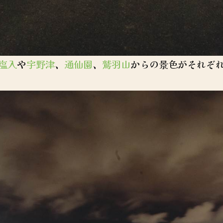
塩入
や
宇野津
、
通仙園
、
鷲羽山
からの景色がそれぞ