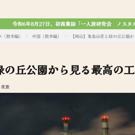
一人旅研究会 ノスタルジック写真集」がマール社から刊行さ
本（散歩編）
中国（散歩編）
【岡山】亀島山花と緑の丘公園か
緑の丘公園から見る最高の工
・夜景