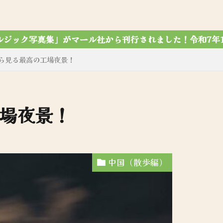
れました！令和7年12月7第4刷達成✨
ら見る最高の工場夜景！
場夜景！
中国（散歩編）