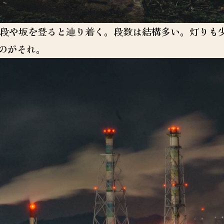
階段や坂を登ると辿り着く。段数は結構多い。灯りも
のがそれ。