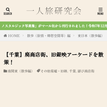
がマール社から刊行されました！令和7年12月7第4刷達成✨
HOME
散歩（旅情・郷愁空間等）編
東日本（散歩編）
【千葉】廃商店街、旧銀映アーケードを散
策！
南関東（散歩編）
その他廃墟・旧跡
,
千葉
,
鄙び商店街