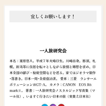
宜しくお願いします！
一人旅研究会
本名：栗原悠人。平成７年大晦日生。川崎出身。那須、札
幌、新潟等に住居を転々としながら旅情と郷愁を求め、日
本全国の鄙び・秘境空間などを巡る。家ではジオラマ製作
•落書き。日本一周•全県宿泊済。 愛車：三菱 ランサーエ
ボリューションⅦGT-A。 カメラ：CANON EOS R6
markⅡ。 著書：一人旅研究会ノスタルジック写真集（マ
ール社）、いますぐ行きたい日本の旅（実業之日本社）