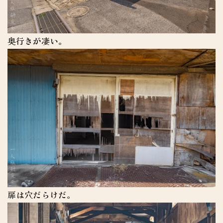
奥行きが凄い。
扉は穴だらけだ。