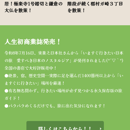
居！極楽寺1号踏切と鎌倉の
階段が続く稲村ガ崎３丁目
大仏を散策！
を散策！
人生初商業誌発売！
令和8年7月16日、実業之日本社さんから「いますぐ行きたい日本
の旅 愛すべき日本のノスタルジア」が発刊されました(*´▽｀*)
全国の書店で大好評販売中！
●絶景、宿、歴史空間…実際に足を運んだ1400箇所以上から「い
ますぐに行きたい」場所を厳選！
●有名無名問わず、行きたい場所が必ず見つかる永久保存版の旅
ガイド！
●パラパラめくるだけでも、旅に出た気分になれます！
詳しくはこちらから！！