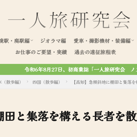
境駅・廃駅編
ジオラマ編
愛車・撮影機材・装備編
お仕事のご要望・実績
過去の遠征旅程表
北海道（駅編）
東日本（駅編）
西日本（駅編）
愛車写真集
愛車整備・装飾記録
業誌「一人旅研究会 ノスタルジック写真集」がマール社から刊
本（散歩編）
四国（散歩編）
【高知】急傾斜地に棚田と集落を
棚田と集落を構える長者を散