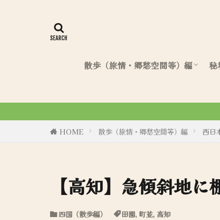
散歩（旅情・郷愁空間等）編
秘
北海道（散歩編）
東日本（散歩編）
西日本（散歩編）
令和6年8月27日、初商
HOME
散歩（旅情・郷愁空間等）編
西日
【高知】急傾斜地に
四国（散歩編）
田園
,
町並
,
高知