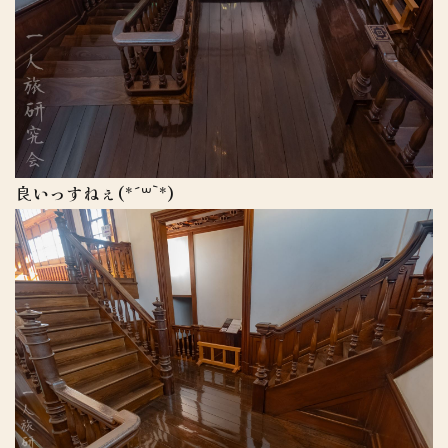
良いっすねぇ(*´꒳`*)