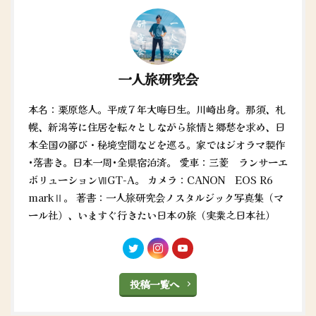
一人旅研究会
本名：栗原悠人。平成７年大晦日生。川崎出身。那須、札
幌、新潟等に住居を転々としながら旅情と郷愁を求め、日
本全国の鄙び・秘境空間などを巡る。家ではジオラマ製作
•落書き。日本一周•全県宿泊済。 愛車：三菱 ランサーエ
ボリューションⅦGT-A。 カメラ：CANON EOS R6
markⅡ。 著書：一人旅研究会ノスタルジック写真集（マ
ール社）、いますぐ行きたい日本の旅（実業之日本社）
投稿一覧へ