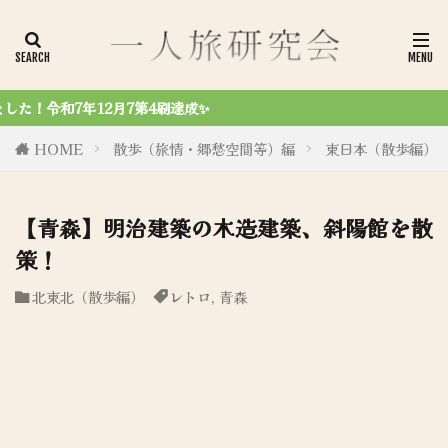
令和6年8月27日、初商業誌「一人
HOME
散歩（旅情・郷愁空間等）編
東日本（散歩編）
【青森】明治建築の木造建築、斜陽館を散
策！
北東北（散歩編）
レトロ
,
青森