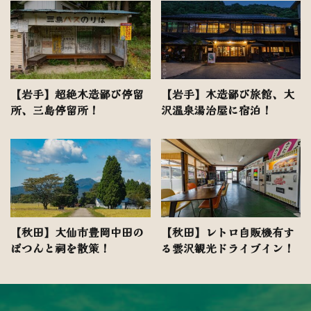
【岩手】超絶木造鄙び停留
【岩手】木造鄙び旅館、大
所、三島停留所！
沢温泉湯治屋に宿泊！
【秋田】大仙市豊岡中田の
【秋田】レトロ自販機有す
ぽつんと祠を散策！
る雲沢観光ドライブイン！