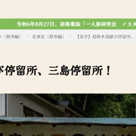
人旅研究会 ノスタルジック写真集」がマール社から刊行され
本（散歩編）
北東北（散歩編）
【岩手】超絶木造鄙び停留所、
び停留所、三島停留所！