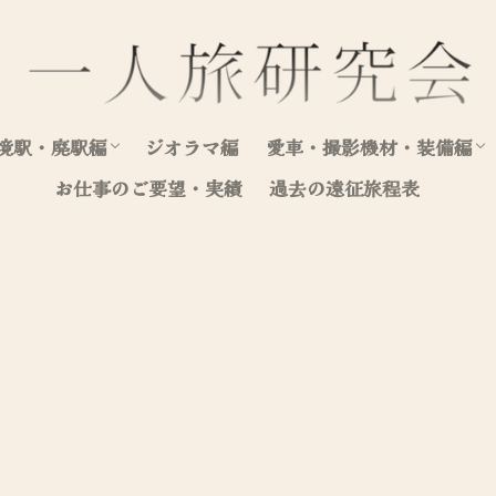
境駅・廃駅編
ジオラマ編
愛車・撮影機材・装備編
お仕事のご要望・実績
過去の遠征旅程表
北海道（駅編）
東日本（駅編）
西日本（駅編）
愛車写真集
愛車整備・装飾記録