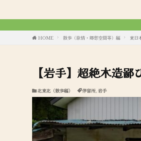
令和6年8月27日、初商業誌「一
HOME
散歩（旅情・郷愁空間等）編
東日
【岩手】超絶木造鄙
北東北（散歩編）
停留所
,
岩手