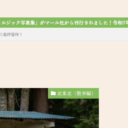
ました！令和7年12月7第4刷達成✨
三島停留所！
北東北（散歩編）