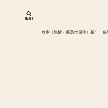
散歩（旅情・郷愁空間等）編
秘
北海道（散歩編）
東日本（散歩編）
西日本（散歩編）