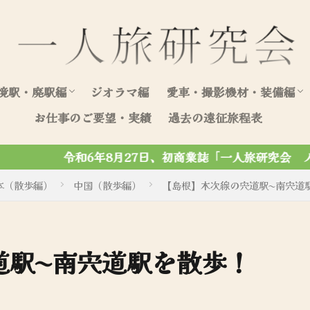
境駅・廃駅編
ジオラマ編
愛車・撮影機材・装備編
お仕事のご要望・実績
過去の遠征旅程表
北海道（駅編）
東日本（駅編）
西日本（駅編）
愛車写真集
愛車整備・装飾記録
日、初商業誌「一人旅研究会 ノスタルジック写真集」がマー
本（散歩編）
中国（散歩編）
【島根】木次線の宍道駅〜南宍道
道駅〜南宍道駅を散歩！