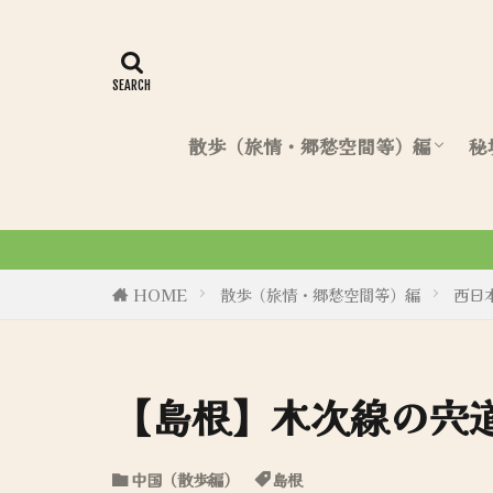
散歩（旅情・郷愁空間等）編
秘
北海道（散歩編）
東日本（散歩編）
西日本（散歩編）
令和6年8月27
HOME
散歩（旅情・郷愁空間等）編
西日
【島根】木次線の宍
中国（散歩編）
島根