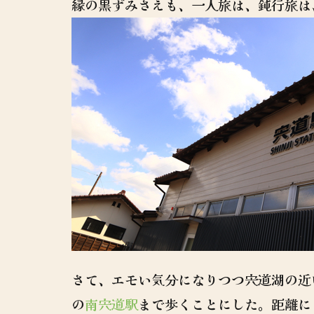
縁の黒ずみさえも、一人旅は、鈍行旅は
さて、エモい気分になりつつ宍道湖の近
の
南宍道駅
まで歩くことにした。距離に