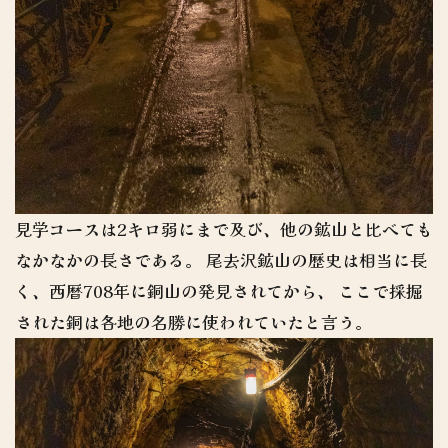
見学コースは2キロ弱にまで及び、他の鉱山と比べても
なかなかの長さである。 尾去沢鉱山の歴史は相当に長
く、西暦708年に銅山の発見されてから、 ここで採掘
された銅は各地の名勝に使われていたと言う。