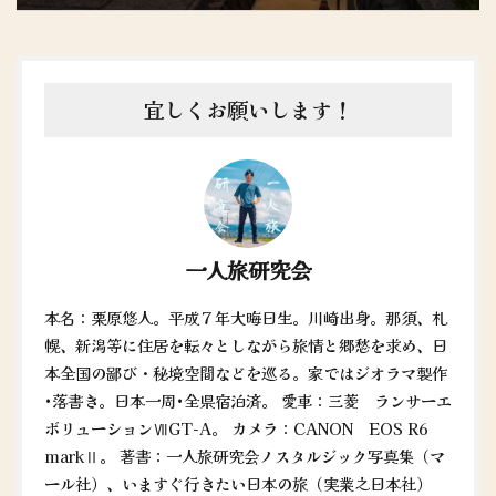
宜しくお願いします！
一人旅研究会
本名：栗原悠人。平成７年大晦日生。川崎出身。那須、札
幌、新潟等に住居を転々としながら旅情と郷愁を求め、日
本全国の鄙び・秘境空間などを巡る。家ではジオラマ製作
•落書き。日本一周•全県宿泊済。 愛車：三菱 ランサーエ
ボリューションⅦGT-A。 カメラ：CANON EOS R6
markⅡ。 著書：一人旅研究会ノスタルジック写真集（マ
ール社）、いますぐ行きたい日本の旅（実業之日本社）