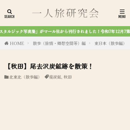
7年12月7第4刷達成✨
HOME
散歩（旅情・郷愁空間等）編
東日本（散歩編）
【秋田】尾去沢炭鉱跡を散策！
北東北（散歩編）
廃炭鉱
,
秋田