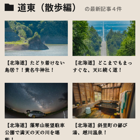
道東（散歩編）
の最新記事４件
【北海道】たどり着けない
【北海道】どこまでもまっ
鳥居？！貴名牛神社！
すぐな、天に続く道！
【北海道】藻琴山展望駐車
【北海道】斜里町の鄙び
公園で満天の天の川を堪
湯、越川温泉！
能！