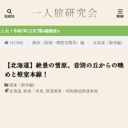
令和6年
HOME
散歩（旅情・郷愁空間等）編
北海道（散歩編）
【北海道】絶景の雪原、音別の丘からの眺
めと根室本線！
道東（散歩編）
北海道
,
絶景・夜景
,
鉄道風景・昭和製造鉄道車両