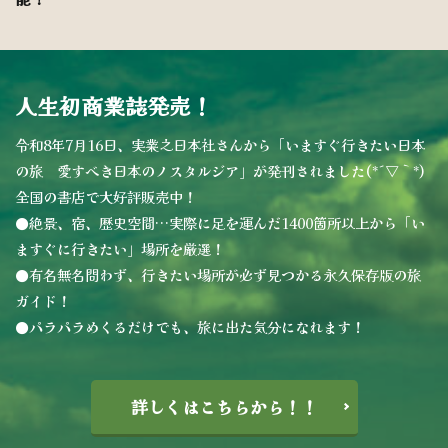
人生初商業誌発売！
令和8年7月16日、実業之日本社さんから「いますぐ行きたい日本
の旅 愛すべき日本のノスタルジア」が発刊されました(*´▽｀*)
全国の書店で大好評販売中！
●絶景、宿、歴史空間…実際に足を運んだ1400箇所以上から「い
ますぐに行きたい」場所を厳選！
●有名無名問わず、行きたい場所が必ず見つかる永久保存版の旅
ガイド！
●パラパラめくるだけでも、旅に出た気分になれます！
詳しくはこちらから！！