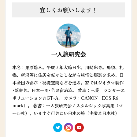
宜しくお願いします！
一人旅研究会
本名：栗原悠人。平成７年大晦日生。川崎出身。那須、札
幌、新潟等に住居を転々としながら旅情と郷愁を求め、日
本全国の鄙び・秘境空間などを巡る。家ではジオラマ製作
•落書き。日本一周•全県宿泊済。 愛車：三菱 ランサーエ
ボリューションⅦGT-A。 カメラ：CANON EOS R6
markⅡ。 著書：一人旅研究会ノスタルジック写真集（マ
ール社）、いますぐ行きたい日本の旅（実業之日本社）