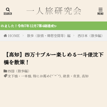
達成✨
HOME
散歩（旅情・郷愁空間等）編
西日本（散歩編）
【高知】四万十ブルー楽しめる一斗俵沈下
橋を散策！
四国（散歩編）
沈下橋・一本橋
,
特にお薦め(*´꒳`*)
,
絶景・夜景
,
高知