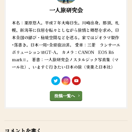
一人旅研究会
本名：栗原悠人。平成７年大晦日生。川崎出身。那須、札
幌、新潟等に住居を転々としながら旅情と郷愁を求め、日
本全国の鄙び・秘境空間などを巡る。家ではジオラマ製作
•落書き。日本一周•全県宿泊済。 愛車：三菱 ランサーエ
ボリューションⅦGT-A。 カメラ：CANON EOS R6
markⅡ。 著書：一人旅研究会ノスタルジック写真集（マ
ール社）、いますぐ行きたい日本の旅（実業之日本社）
投稿一覧へ
コメントを書く