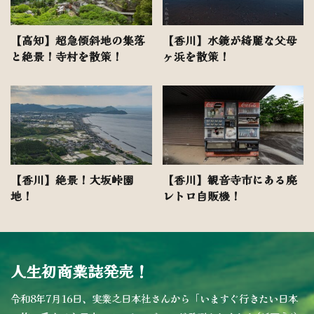
【高知】超急傾斜地の集落
【香川】水鏡が綺麗な父母
と絶景！寺村を散策！
ヶ浜を散策！
【香川】絶景！大坂峠園
【香川】観音寺市にある廃
地！
レトロ自販機！
人生初商業誌発売！
令和8年7月16日、実業之日本社さんから「いますぐ行きたい日本