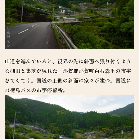
山道を進んでいると、視界の先に斜面へ張り付くよう
な棚田と集落が現れた。那賀郡那賀町白石森平の市宇
をてくてく。国道の上側の斜面に家々が建つ。国道に
は徳島バスの市宇停留所。