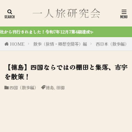
4刷達成✨
HOME
散歩（旅情・郷愁空間等）編
西日本（散歩編）
【徳島】四国ならではの棚田と集落、市宇
を散策！
四国（散歩編）
徳島
,
田園