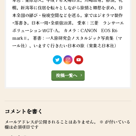
幌、新潟等に住居を転々としながら旅情と郷愁を求め、日
本全国の鄙び・秘境空間などを巡る。家ではジオラマ製作
•落書き。日本一周•全県宿泊済。 愛車：三菱 ランサーエ
ボリューションⅦGT-A。 カメラ：CANON EOS R6
markⅡ。 著書：一人旅研究会ノスタルジック写真集（マ
ール社）、いますぐ行きたい日本の旅（実業之日本社）
投稿一覧へ
コメントを書く
メールアドレスが公開されることはありません。
※
が付いている
欄は必須項目です