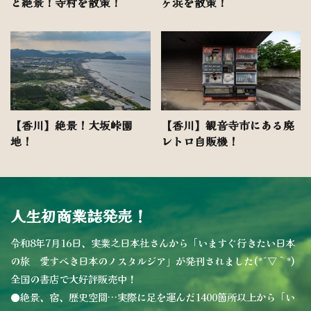
と絶景！寺村を散策！
ヶ浜を散策！
【香川】絶景！大坂峠園
【香川】観音寺市にある廃
地！
レトロ自販機！
人生初商業誌発売！
令和8年7月16日、実業之日本社さんから「いますぐ行きたい日本
の旅 愛すべき日本のノスタルジア」が発刊されました(*´▽｀*)
全国の書店で大好評販売中！
●絶景、宿、歴史空間…実際に足を運んだ1400箇所以上から「い