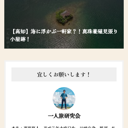
【高知】海に浮かぶ一軒家？！真珠養殖見張り
小屋跡！
宜しくお願いします！
一人旅研究会
本名：栗原悠人。平成７年大晦日生。川崎出身。那須、札