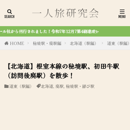
4刷達成✨
HOME
秘境駅・廃駅編
北海道（駅編）
道東（駅編
【北海道】根室本線の秘境駅、初田牛駅
（訪問後廃駅）を散歩！
道東（駅編）
北海道
,
廃駅
,
秘境駅・鄙び駅