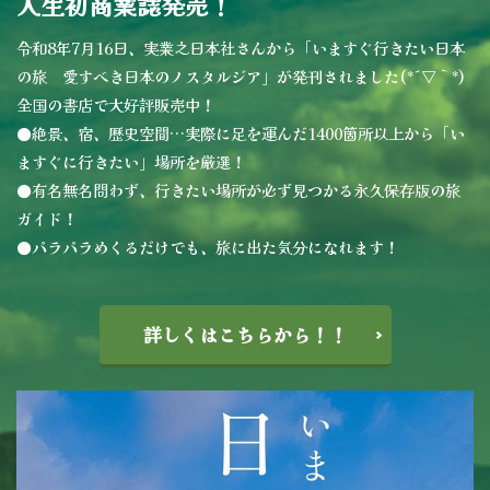
人生初商業誌発売！
令和8年7月16日、実業之日本社さんから「いますぐ行きたい日本
の旅 愛すべき日本のノスタルジア」が発刊されました(*´▽｀*)
全国の書店で大好評販売中！
●絶景、宿、歴史空間…実際に足を運んだ1400箇所以上から「い
ますぐに行きたい」場所を厳選！
●有名無名問わず、行きたい場所が必ず見つかる永久保存版の旅
ガイド！
●パラパラめくるだけでも、旅に出た気分になれます！
詳しくはこちらから！！