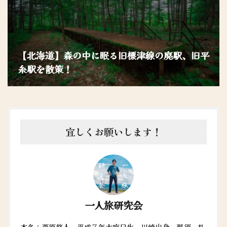
【北海道】森の中に眠る旧標津線の廃駅、旧平
糸駅を散策！
宜しくお願いします！
一人旅研究会
本名：栗原悠人。平成７年大晦日生。川崎出身。那須、札