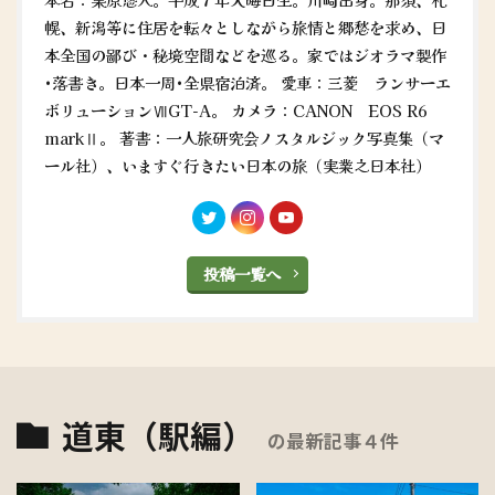
幌、新潟等に住居を転々としながら旅情と郷愁を求め、日
本全国の鄙び・秘境空間などを巡る。家ではジオラマ製作
•落書き。日本一周•全県宿泊済。 愛車：三菱 ランサーエ
ボリューションⅦGT-A。 カメラ：CANON EOS R6
markⅡ。 著書：一人旅研究会ノスタルジック写真集（マ
ール社）、いますぐ行きたい日本の旅（実業之日本社）
投稿一覧へ
道東（駅編）
の最新記事４件