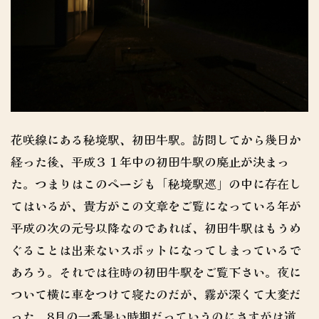
花咲線にある秘境駅、初田牛駅。訪問してから幾日か
経った後、平成３１年中の初田牛駅の廃止が決まっ
た。つまりはこのページも「秘境駅巡」の中に存在し
てはいるが、貴方がこの文章をご覧になっている年が
平成の次の元号以降なのであれば、初田牛駅はもうめ
ぐることは出来ないスポットになってしまっているで
あろう。それでは往時の初田牛駅をご覧下さい。夜に
ついて横に車をつけて寝たのだが、霧が深くて大変だ
った。8月の一番暑い時期だっていうのにさすがは道