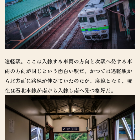
遠軽駅。ここは入線する車両の方向と次駅へ発する車
両の方向が同じという面白い駅だ。かつては遠軽駅か
ら北方面に路線が伸びていたのだが、廃線となり、現
在は石北本線が南から入線し南へ発つ格好だ。