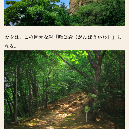
お次は、この巨大な岩「瞰望岩（がんぼういわ）」に
登る。