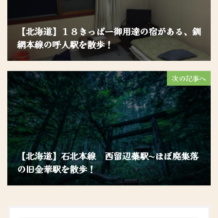
【北海道】１８きっぱー御用達の宿がある、釧
網本線の呼人駅を散歩！
次の記事へ
【北海道】石北本線 西留辺蘂駅〜ほぼ廃集落
の旧金華駅を散歩！