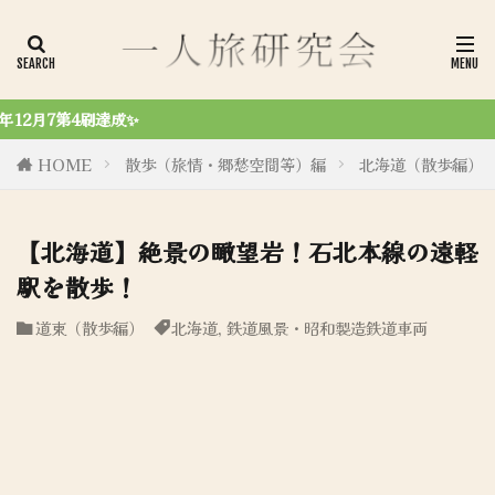
令和6年8月27日、初商業誌「一人旅研究会 ノスタル
HOME
散歩（旅情・郷愁空間等）編
北海道（散歩編）
【北海道】絶景の瞰望岩！石北本線の遠軽
駅を散歩！
道東（散歩編）
北海道
,
鉄道風景・昭和製造鉄道車両