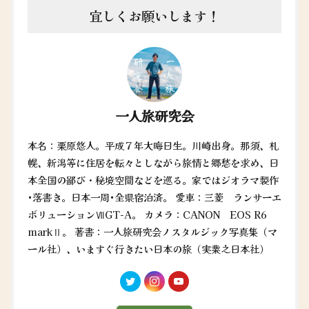
宜しくお願いします！
一人旅研究会
本名：栗原悠人。平成７年大晦日生。川崎出身。那須、札
幌、新潟等に住居を転々としながら旅情と郷愁を求め、日
本全国の鄙び・秘境空間などを巡る。家ではジオラマ製作
•落書き。日本一周•全県宿泊済。 愛車：三菱 ランサーエ
ボリューションⅦGT-A。 カメラ：CANON EOS R6
markⅡ。 著書：一人旅研究会ノスタルジック写真集（マ
ール社）、いますぐ行きたい日本の旅（実業之日本社）