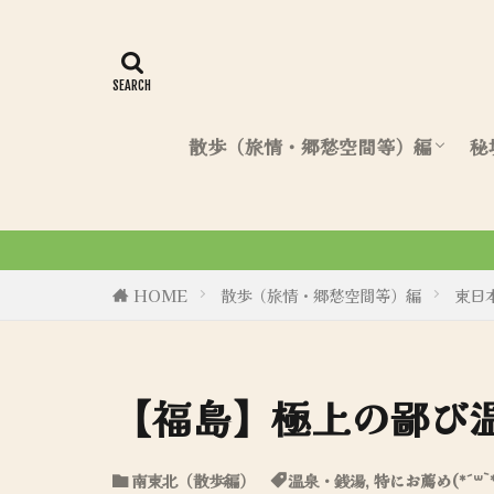
散歩（旅情・郷愁空間等）編
秘
北海道（散歩編）
東日本（散歩編）
西日本（散歩編）
令和6年8月27日、初商業誌「一
HOME
散歩（旅情・郷愁空間等）編
東日
【福島】極上の鄙び
南東北（散歩編）
温泉・銭湯
,
特にお薦め(*´꒳`*