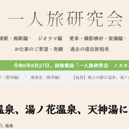
境駅・廃駅編
ジオラマ編
愛車・撮影機材・装備編
お仕事のご要望・実績
過去の遠征旅程表
北海道（駅編）
東日本（駅編）
西日本（駅編）
愛車写真集
愛車整備・装飾記録
人旅研究会 ノスタルジック写真集」がマール社から刊行され
本（散歩編）
南東北（散歩編）
【福島】極上の鄙び温泉、湯ノ
温泉、湯ノ花温泉、天神湯に
)
,
福島