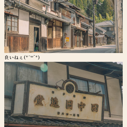
良いねぇ(*´꒳`*)