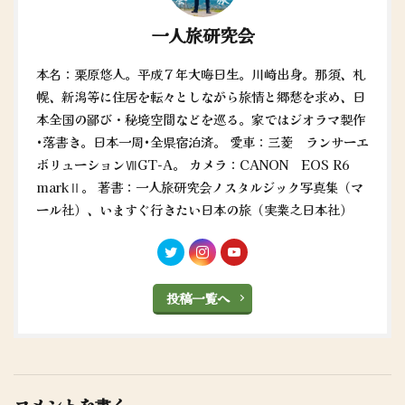
一人旅研究会
本名：栗原悠人。平成７年大晦日生。川崎出身。那須、札
幌、新潟等に住居を転々としながら旅情と郷愁を求め、日
本全国の鄙び・秘境空間などを巡る。家ではジオラマ製作
•落書き。日本一周•全県宿泊済。 愛車：三菱 ランサーエ
ボリューションⅦGT-A。 カメラ：CANON EOS R6
markⅡ。 著書：一人旅研究会ノスタルジック写真集（マ
ール社）、いますぐ行きたい日本の旅（実業之日本社）
投稿一覧へ