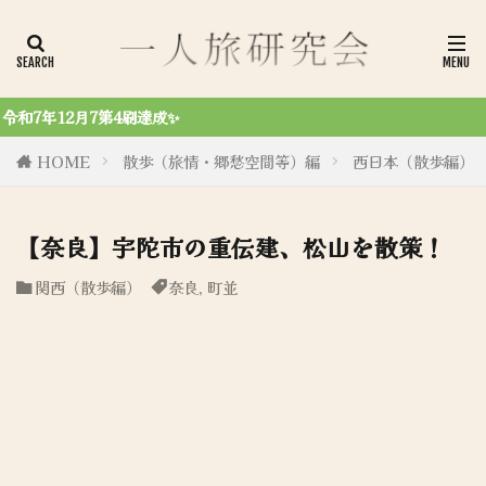
令和6年8月27日、初商業誌「一
HOME
散歩（旅情・郷愁空間等）編
西日本（散歩編）
【奈良】宇陀市の重伝建、松山を散策！
関西（散歩編）
奈良
,
町並