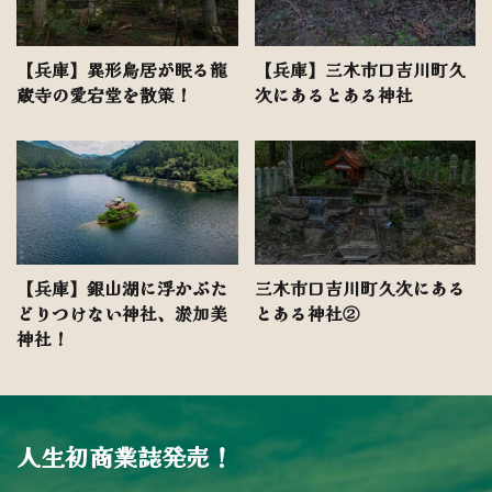
【兵庫】異形鳥居が眠る龍
【兵庫】三木市口吉川町久
蔵寺の愛宕堂を散策！
次にあるとある神社
【兵庫】銀山湖に浮かぶた
三木市口吉川町久次にある
どりつけない神社、淤加美
とある神社②
神社！
人生初商業誌発売！