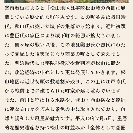
案内看板によると『松山地区は宇陀松山城の西側に展
開している歴史的な町並みです。この町並みは戦国時
代、秋山氏の築いた城下の集落から始まり、近世初頭
に豊臣氏の家臣により城下町の範囲が拡大されまし
た。関ヶ原の戦い以後、この地は織田氏が四代にわた
って支配した後天領になり商業の町として栄えまし
た。明治時代には宇陀郡役所や裁判所が松山に置か
れ、政治経済の中心として更に発展していきます。松
山地区は近世初頭の敷地割が残り、この上に江戸時代
から戦前までに建てられた町家が建ち並んでいます。
また、前川と呼ばれる水路や、城山・西山岳など遠近
に連なる山々を巧みに景色の中に取り入れており、自
然と調和した風景が魅力です。平成18年7月5日、重層
的な歴史遺産を持つ松山の町並みが「全体として意匠