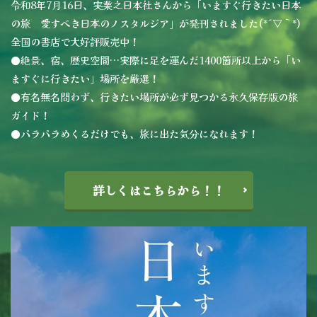
令和8年7月16日、実業之日本社さんから「いますぐ行きたい日本
の旅 愛すべき日本のノスタルジア」が発刊されました(*´▽｀*)
全国の書店で大好評販売中！
●絶景、宿、歴史空間…実際に足を運んだ1400箇所以上から「い
ますぐに行きたい」場所を厳選！
●有名無名問わず、行きたい場所が必ず見つかる永久保存版の旅
ガイド！
●パラパラめくるだけでも、旅に出た気分になれます！
詳しくはこちらから！！