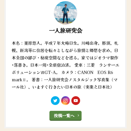
一人旅研究会
本名：栗原悠人。平成７年大晦日生。川崎出身。那須、札
幌、新潟等に住居を転々としながら旅情と郷愁を求め、日
本全国の鄙び・秘境空間などを巡る。家ではジオラマ製作
•落書き。日本一周•全県宿泊済。 愛車：三菱 ランサーエ
ボリューションⅦGT-A。 カメラ：CANON EOS R6
markⅡ。 著書：一人旅研究会ノスタルジック写真集（マ
ール社）、いますぐ行きたい日本の旅（実業之日本社）
投稿一覧へ