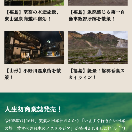
【福島】至高の木造旅館、
【福島】退廃感じる第一自
東山温泉向瀧に宿泊！
動車教習所跡を散策！
【山形】小野川温泉街を散
【福島】絶景！磐梯吾妻ス
策！
カイライン！
人生初商業誌発売！
令和8年7月16日、実業之日本社さんから「いますぐ行きたい日本
の旅 愛すべき日本のノスタルジア」が発刊されました(*´▽｀*)