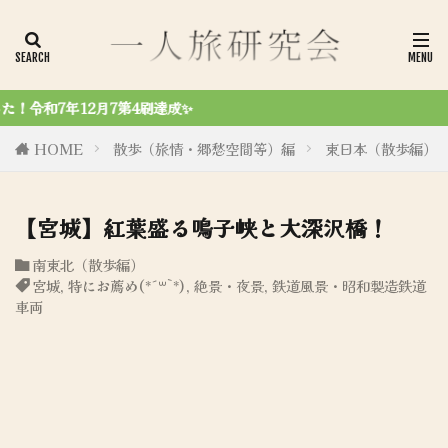
令和6年8月27
HOME
散歩（旅情・郷愁空間等）編
東日本（散歩編）
【宮城】紅葉盛る鳴子峡と大深沢橋！
南東北（散歩編）
宮城
,
特にお薦め(*´꒳`*)
,
絶景・夜景
,
鉄道風景・昭和製造鉄道
車両