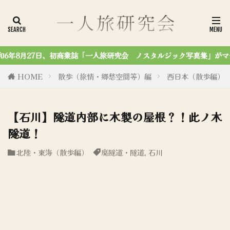
誌「一人旅研究会 ノスタルジック写真集」がマール社から刊行されました！
HOME
散歩（旅情・郷愁空間等）編
西日本（散歩編）
【石川】隧道内部に木製の屋根？！此ノ木
隧道！
北陸・東海（散歩編）
廃隧道・隧道
,
石川