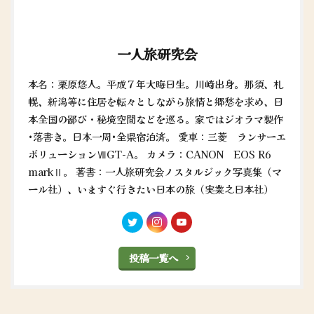
一人旅研究会
本名：栗原悠人。平成７年大晦日生。川崎出身。那須、札
幌、新潟等に住居を転々としながら旅情と郷愁を求め、日
本全国の鄙び・秘境空間などを巡る。家ではジオラマ製作
•落書き。日本一周•全県宿泊済。 愛車：三菱 ランサーエ
ボリューションⅦGT-A。 カメラ：CANON EOS R6
markⅡ。 著書：一人旅研究会ノスタルジック写真集（マ
ール社）、いますぐ行きたい日本の旅（実業之日本社）
投稿一覧へ