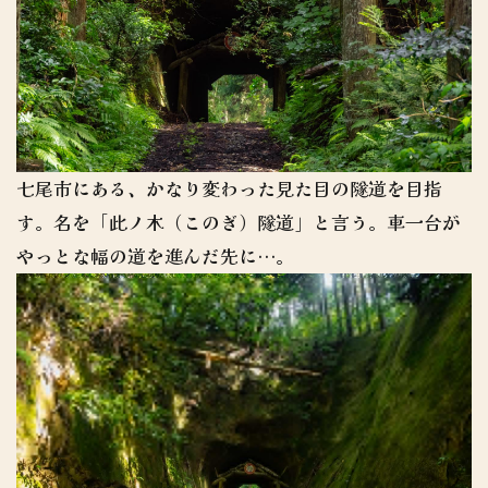
七尾市にある、かなり変わった見た目の隧道を目指
す。名を「此ノ木（このぎ）隧道」と言う。車一台が
やっとな幅の道を進んだ先に…。