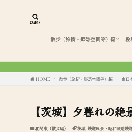
散歩（旅情・郷愁空間等）編
秘
北海道（散歩編）
東日本（散歩編）
西日本（散歩編）
令和6年8月27日、初商業誌
HOME
散歩（旅情・郷愁空間等）編
東日
【茨城】夕暮れの絶
北関東（散歩編）
茨城
,
鉄道風景・昭和製造鉄