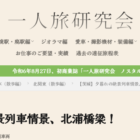
境駅・廃駅編
ジオラマ編
愛車・撮影機材・装備編
お仕事のご要望・実績
過去の遠征旅程表
北海道（駅編）
東日本（駅編）
西日本（駅編）
愛車写真集
愛車整備・装飾記録
「一人旅研究会 ノスタルジック写真集」がマール社から刊行
本（散歩編）
北関東（散歩編）
【茨城】夕暮れの絶景列車情景
景列車情景、北浦橋梁！
道車両