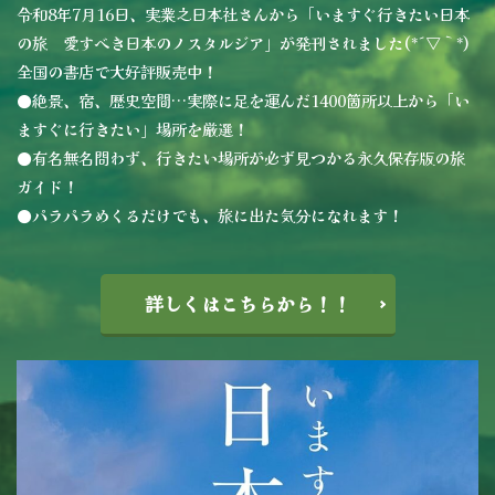
令和8年7月16日、実業之日本社さんから「いますぐ行きたい日本
の旅 愛すべき日本のノスタルジア」が発刊されました(*´▽｀*)
全国の書店で大好評販売中！
●絶景、宿、歴史空間…実際に足を運んだ1400箇所以上から「い
ますぐに行きたい」場所を厳選！
●有名無名問わず、行きたい場所が必ず見つかる永久保存版の旅
ガイド！
●パラパラめくるだけでも、旅に出た気分になれます！
詳しくはこちらから！！