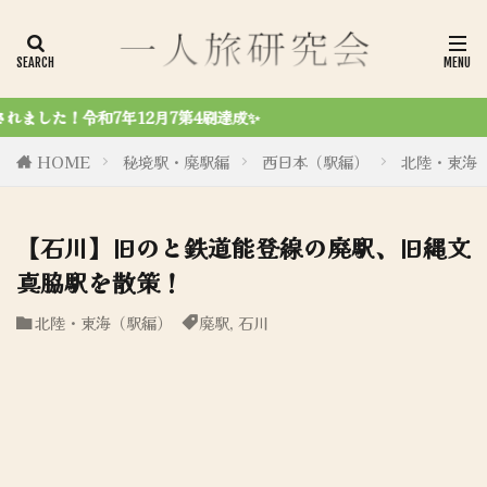
✨
HOME
秘境駅・廃駅編
西日本（駅編）
北陸・東海
【石川】旧のと鉄道能登線の廃駅、旧縄文
真脇駅を散策！
北陸・東海（駅編）
廃駅
,
石川