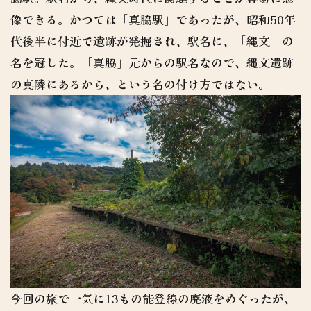
像できる。かつては「真脇駅」であったが、昭和50年
代後半に付近で遺跡が発掘され、駅名に、「縄文」の
名を冠した。「真脇」元からの駅名なので、縄文遺跡
の真隣にあるから、という名の付け方ではない。
今回の旅で一気に13もの能登線の廃液をめぐったが、