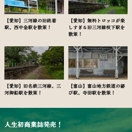
【愛知】三河線の旧終着
【愛知】無料トロッコが楽
駅、西中金駅を散策！
しすぎる旧三河線枝下駅を
散策！
【愛知】旧名鉄三河線、三
【富山】富山地方鉄道の鄙
河御船駅を散策！
び駅、寺田駅を散策！
人生初商業誌発売！