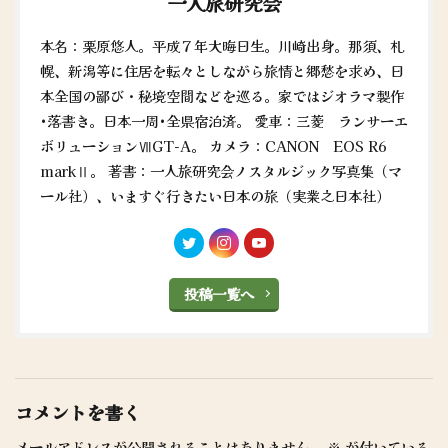
一人旅研究会
本名：栗原悠人。平成７年大晦日生。川崎出身。那須、札
幌、新潟等に住居を転々としながら旅情と郷愁を求め、日
本全国の鄙び・秘境空間などを巡る。家ではジオラマ製作
•落書き。日本一周•全県宿泊済。 愛車：三菱 ランサーエ
ボリューションⅦGT-A。 カメラ：CANON EOS R6
markⅡ。 著書：一人旅研究会ノスタルジック写真集（マ
ール社）、いますぐ行きたい日本の旅（実業之日本社）
投稿一覧へ
コメントを書く
メールアドレスが公開されることはありません。
※
が付いている