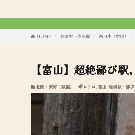
令和6年8月2
HOME
秘境駅・廃駅編
西日本（駅編）
【富山】超絶鄙び駅
北陸・東海（駅編）
レトロ
,
富山
,
秘境駅・鄙び