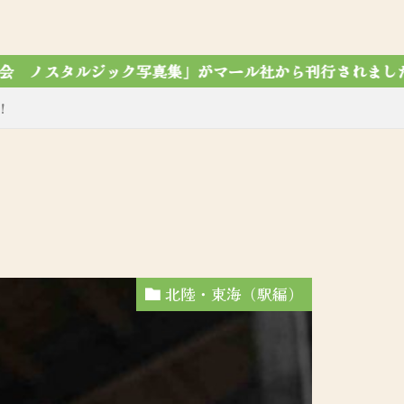
ール社から刊行されました！令和7年12月7第4刷達成✨
！
北陸・東海（駅編）