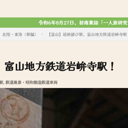
7日、初商業誌「一人旅研究会 ノスタルジック写真集」がマ
北陸・東海（駅編）
【富山】超絶鄙び駅、富山地方鉄道岩峅寺駅
、富山地方鉄道岩峅寺駅！
駅
,
鉄道風景・昭和製造鉄道車両