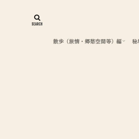
散歩（旅情・郷愁空間等）編
秘
北海道（散歩編）
東日本（散歩編）
西日本（散歩編）