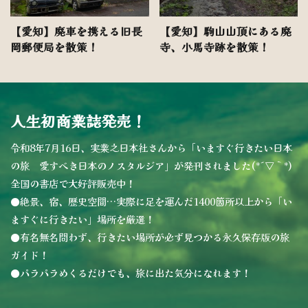
【愛知】廃車を携える旧長
【愛知】駒山山頂にある廃
岡郵便局を散策！
寺、小馬寺跡を散策！
人生初商業誌発売！
令和8年7月16日、実業之日本社さんから「いますぐ行きたい日本
の旅 愛すべき日本のノスタルジア」が発刊されました(*´▽｀*)
全国の書店で大好評販売中！
●絶景、宿、歴史空間…実際に足を運んだ1400箇所以上から「い
ますぐに行きたい」場所を厳選！
●有名無名問わず、行きたい場所が必ず見つかる永久保存版の旅
ガイド！
●パラパラめくるだけでも、旅に出た気分になれます！