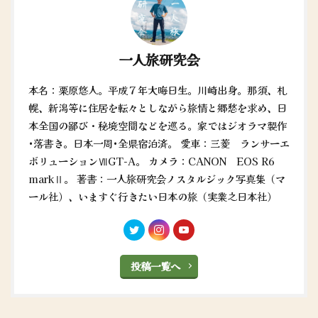
一人旅研究会
本名：栗原悠人。平成７年大晦日生。川崎出身。那須、札
幌、新潟等に住居を転々としながら旅情と郷愁を求め、日
本全国の鄙び・秘境空間などを巡る。家ではジオラマ製作
•落書き。日本一周•全県宿泊済。 愛車：三菱 ランサーエ
ボリューションⅦGT-A。 カメラ：CANON EOS R6
markⅡ。 著書：一人旅研究会ノスタルジック写真集（マ
ール社）、いますぐ行きたい日本の旅（実業之日本社）
投稿一覧へ