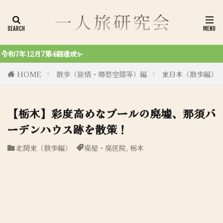
令和6年8月2
HOME
散歩（旅情・郷愁空間等）編
東日本（散歩編）
【栃木】彩度高めなプールの廃墟、那須バ
ーデンハウス跡を散策！
北関東（散歩編）
廃屋・廃医院
,
栃木