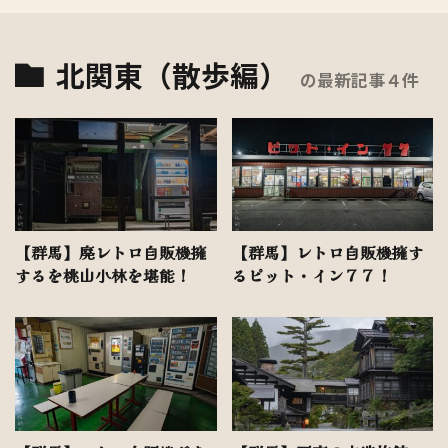
北関東（散歩編）
の最新記事４件
【群馬】廃レトロ自販機擁
【群馬】レトロ自販機擁す
するを桃山小林を堪能！
るピット・イン７７！