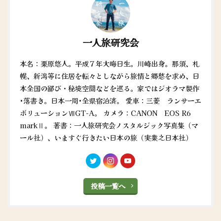
一人旅研究会
本名：栗原悠人。平成７年大晦日生。川崎出身。那須、札
幌、新潟等に住居を転々としながら旅情と郷愁を求め、日
本全国の鄙び・秘境空間などを巡る。家ではジオラマ製作
•落書き。日本一周•全県宿泊済。 愛車：三菱 ランサーエ
ボリューションⅦGT-A。 カメラ：CANON EOS R6
markⅡ。 著書：一人旅研究会ノスタルジック写真集（マ
ール社）、いますぐ行きたい日本の旅（実業之日本社）
投稿一覧へ