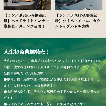
【ランエボ7GT-A整備記
【ランエボ7GT-A整備記
録】ヘッドライトインナー
録】ワイパーアーム、カウ
塗装＆イカリング装着！
ルトップパネル交換！
人生初商業誌発売！
令和8年7月16日、実業之日本社さんから「いますぐ行きたい日本
の旅 愛すべき日本のノスタルジア」が発刊されました(*´▽｀*)
全国の書店で大好評販売中！
●絶景、宿、歴史空間…実際に足を運んだ1400箇所以上から「い
ますぐに行きたい」場所を厳選！
●有名無名問わず、行きたい場所が必ず見つかる永久保存版の旅
ガイド！
●パラパラめくるだけでも、旅に出た気分になれます！