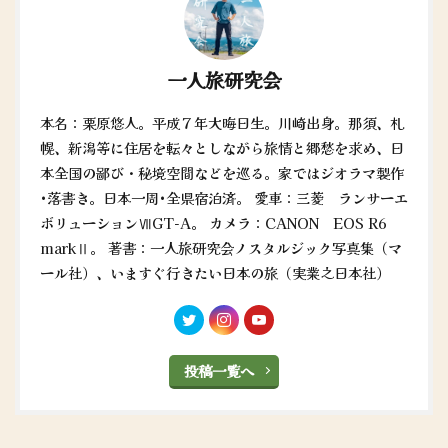
一人旅研究会
本名：栗原悠人。平成７年大晦日生。川崎出身。那須、札
幌、新潟等に住居を転々としながら旅情と郷愁を求め、日
本全国の鄙び・秘境空間などを巡る。家ではジオラマ製作
•落書き。日本一周•全県宿泊済。 愛車：三菱 ランサーエ
ボリューションⅦGT-A。 カメラ：CANON EOS R6
markⅡ。 著書：一人旅研究会ノスタルジック写真集（マ
ール社）、いますぐ行きたい日本の旅（実業之日本社）
投稿一覧へ