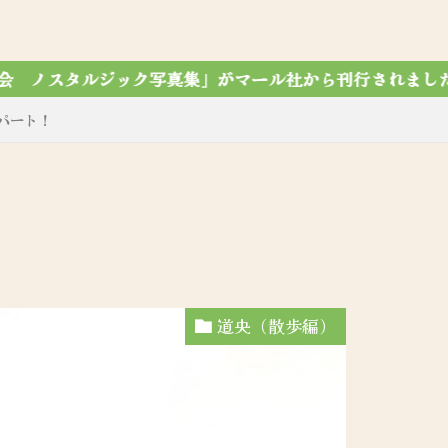
マール社から刊行されました！令和7年12月7第4刷達成✨
パート！
道央（散歩編）