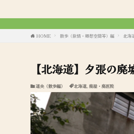
令和6年8月
HOME
散歩（旅情・郷愁空間等）編
北海
【北海道】夕張の廃
道央（散歩編）
北海道
,
廃屋・廃医院