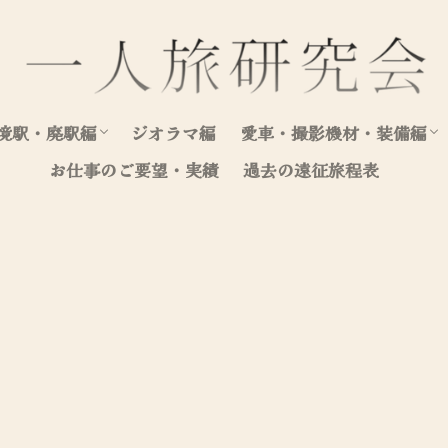
境駅・廃駅編
ジオラマ編
愛車・撮影機材・装備編
お仕事のご要望・実績
過去の遠征旅程表
北海道（駅編）
東日本（駅編）
西日本（駅編）
愛車写真集
愛車整備・装飾記録