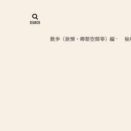
散歩（旅情・郷愁空間等）編
秘
北海道（散歩編）
東日本（散歩編）
西日本（散歩編）