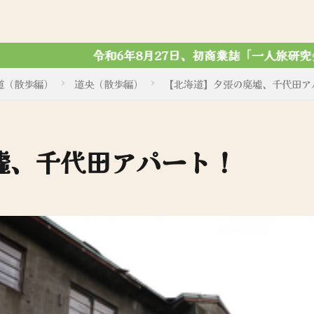
27日、初商業誌「一人旅研究会 ノスタルジック写真集」が
道（散歩編）
道央（散歩編）
【北海道】夕張の廃墟、千代田ア
墟、千代田アパート！