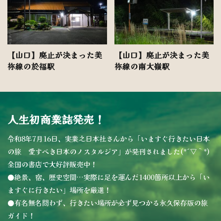
【山口】廃止が決まった美
【山口】廃止が決まった美
祢線の於福駅
祢線の南大嶺駅
人生初商業誌発売！
令和8年7月16日、実業之日本社さんから「いますぐ行きたい日本
の旅 愛すべき日本のノスタルジア」が発刊されました(*´▽｀*)
全国の書店で大好評販売中！
●絶景、宿、歴史空間…実際に足を運んだ1400箇所以上から「い
ますぐに行きたい」場所を厳選！
●有名無名問わず、行きたい場所が必ず見つかる永久保存版の旅
ガイド！