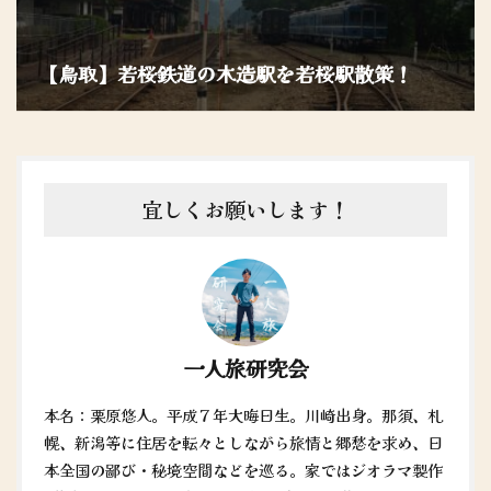
【鳥取】若桜鉄道の木造駅を若桜駅散策！
宜しくお願いします！
一人旅研究会
本名：栗原悠人。平成７年大晦日生。川崎出身。那須、札
幌、新潟等に住居を転々としながら旅情と郷愁を求め、日
本全国の鄙び・秘境空間などを巡る。家ではジオラマ製作