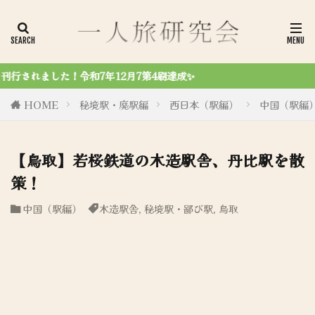
令和6
HOME
秘境駅・廃駅編
西日本（駅編）
中国（駅編
【鳥取】若桜鉄道の木造駅舎、丹比駅を散
策！
中国（駅編）
木造駅舎
,
秘境駅・鄙び駅
,
鳥取