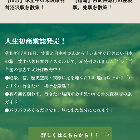
前沼沢駅を散策！
駅、兜駅を散策！
人生初商業誌発売！
令和8年7月16日、実業之日本社さんから「いますぐ行きたい日本
の旅 愛すべき日本のノスタルジア」が発刊されました(*´▽｀*)
全国の書店で大好評販売中！
●絶景、宿、歴史空間…実際に足を運んだ1400箇所以上から「い
ますぐに行きたい」場所を厳選！
●有名無名問わず、行きたい場所が必ず見つかる永久保存版の旅
ガイド！
●パラパラめくるだけでも、旅に出た気分になれます！
詳しくはこちらから！！