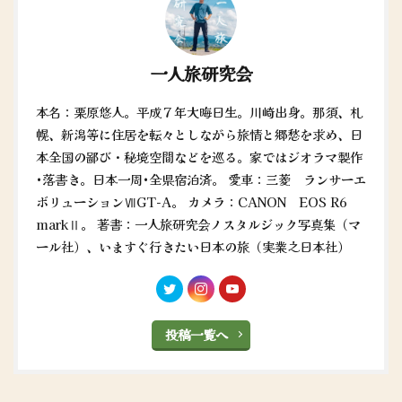
一人旅研究会
本名：栗原悠人。平成７年大晦日生。川崎出身。那須、札
幌、新潟等に住居を転々としながら旅情と郷愁を求め、日
本全国の鄙び・秘境空間などを巡る。家ではジオラマ製作
•落書き。日本一周•全県宿泊済。 愛車：三菱 ランサーエ
ボリューションⅦGT-A。 カメラ：CANON EOS R6
markⅡ。 著書：一人旅研究会ノスタルジック写真集（マ
ール社）、いますぐ行きたい日本の旅（実業之日本社）
投稿一覧へ