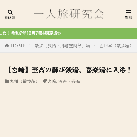
令和6年8月27日、初商業誌「一人旅研究会 ノ
HOME
散歩（旅情・郷愁空間等）編
西日本（散歩編）
【宮崎】至高の鄙び銭湯、喜楽湯に入浴！
九州（散歩編）
宮崎
,
温泉・銭湯