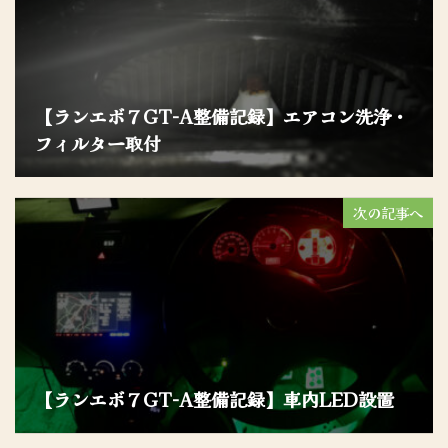
【ランエボ７GT-A整備記録】エアコン洗浄・
フィルター取付
次の記事へ
【ランエボ７GT-A整備記録】車内LED設置