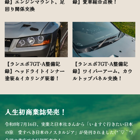
録】エンジンマウント、足
録】愛車総合点検！
回り関係交換
【ランエボ7GT-A整備記
【ランエボ7GT-A整備記
録】ヘッドライトインナー
録】ワイパーアーム、カウ
塗装＆イカリング装着！
ルトップパネル交換！
人生初商業誌発売！
令和8年7月16日、実業之日本社さんから「いますぐ行きたい日本
の旅 愛すべき日本のノスタルジア」が発刊されました(*´▽｀*)