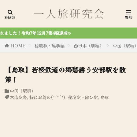
令和6年8月27日
HOME
秘境駅・廃駅編
西日本（駅編）
中国（駅編
【鳥取】若桜鉄道の郷愁誘う安部駅を散
策！
中国（駅編）
木造駅舎
,
特にお薦め(*´꒳`*)
,
秘境駅・鄙び駅
,
鳥取