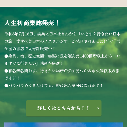
人生初商業誌発売！
令和8年7月16日、実業之日本社さんから「いますぐ行きたい日本
の旅 愛すべき日本のノスタルジア」が発刊されました(*´▽｀*)
全国の書店で大好評販売中！
●絶景、宿、歴史空間…実際に足を運んだ1400箇所以上から「い
ますぐに行きたい」場所を厳選！
●有名無名問わず、行きたい場所が必ず見つかる永久保存版の旅
ガイド！
●パラパラめくるだけでも、旅に出た気分になれます！
詳しくはこちらから！！