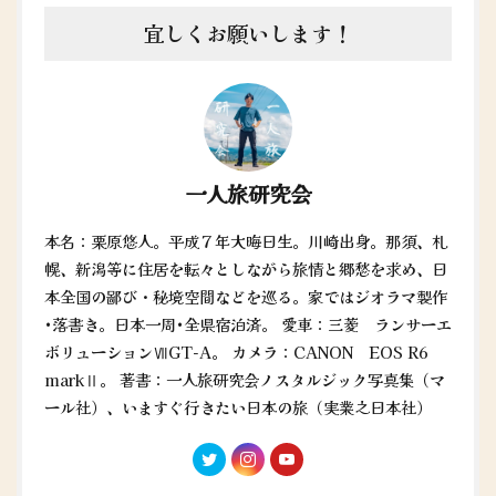
宜しくお願いします！
一人旅研究会
本名：栗原悠人。平成７年大晦日生。川崎出身。那須、札
幌、新潟等に住居を転々としながら旅情と郷愁を求め、日
本全国の鄙び・秘境空間などを巡る。家ではジオラマ製作
•落書き。日本一周•全県宿泊済。 愛車：三菱 ランサーエ
ボリューションⅦGT-A。 カメラ：CANON EOS R6
markⅡ。 著書：一人旅研究会ノスタルジック写真集（マ
ール社）、いますぐ行きたい日本の旅（実業之日本社）